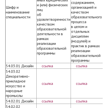
иных юридических
содержанием,
о
и (или) физических
Шифр и
организацией и
о
лиц
наименование
качеством
у
об
специальности
образовательного
у
удовлетворенности
процесса
и
качеством
в целом и
о
образовательной
отдельных
д
деятельности в
дисциплин
р
рамках
(модулей) и
р
реализации
практик в рамках
о
образовательной
реализации
п
программы
образовательной
программы
54.03.01 Дизайн
ссылка
ссылка
54.03.02
Декоративно-
прикладное
ссылка
ссылка
искусство и
народные
промыслы
54.02.01 Дизайн
ссылка
ссылка
54.02.02